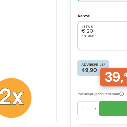
Aantal
1 STUK
€ 20
,33
per stuk
ADVIESPRIJS*
49,90
39,
*Adviesprijs van fabrikant
i