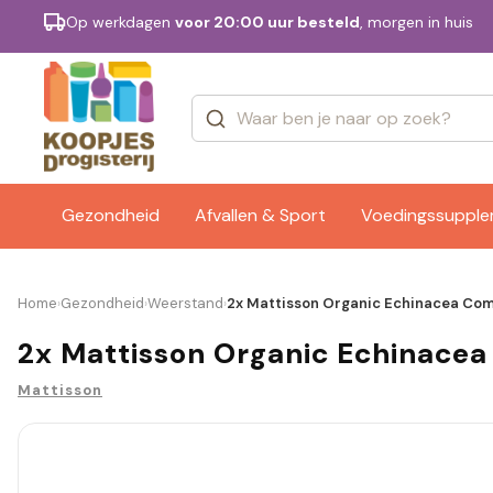
Op werkdagen
voor 20:00 uur besteld
, morgen in huis
Categorieën
Merken
Gezondheid
Afvallen & Sport
Voedingssuppl
Home
Gezondheid
Weerstand
2x Mattisson Organic Echinacea Com
›
›
›
2x Mattisson Organic Echinacea
Mattisson