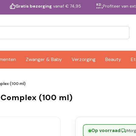
KD.
Profiteer van ex
Gratis bezorging
vanaf € 74,95
extra
ementen
Zwanger & Baby
Verzorging
Beauty
Et
plex (100 ml)
 Complex (100 ml)
Op voorraad
·
Morge