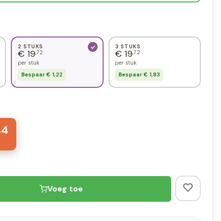
2 STUKS
3 STUKS
€ 19
€ 19
,72
,72
per stuk
per stuk
Bespaar € 1,22
Bespaar € 1,83
44
Voeg toe