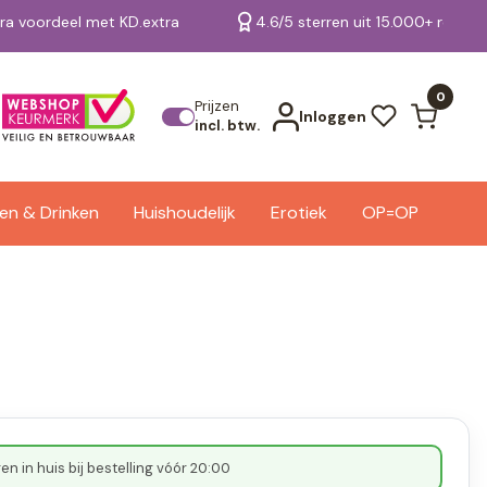
tra voordeel met KD.extra
4.6/5 sterren uit 15.000+ review
Bekijk alle resultaten
0
Prijzen
Inloggen
incl. btw.
en & Drinken
Huishoudelijk
Erotiek
OP=OP
n in huis bij bestelling vóór 20:00