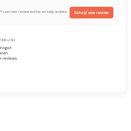
t? Laat een review achter en help andere
Schrijf een review
ERIJ.NL
rogist
eren
+ reviews