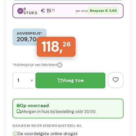
6
€ 19
,71
Bespaar € 3,66
per stuk
STUKS
ADVIESPRIJS*
209,70
118,
26
*Adviesprijs van fabrikant
i
Voeg toe
Op voorraad
·
Morgen in huis bij bestelling vóór 20:00
DAAROM KOOPJESDROGISTERIJ.NL
De voordeligste online drogist