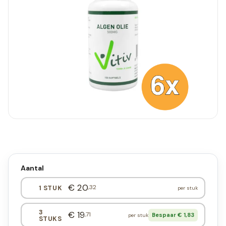
Aantal
€ 20
,32
1 STUK
per stuk
3
€ 19
,71
Bespaar € 1,83
per stuk
STUKS