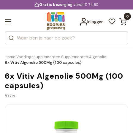
KD.
Gratis bezorging
voor 20:00 uur besteld
vanaf € 74,95
Bekijk alle resultaten
extra
Zoeken
0
Categorieën
Inloggen
Merken
Home
Voedingssupplementen
Supplementen
Algenolie
›
›
›
›
6x Vitiv Algenolie 500Mg (100 capsules)
6x Vitiv Algenolie 500Mg (100
capsules)
Vitiv