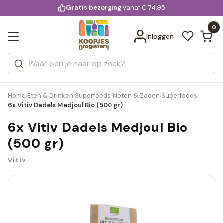
KD.
Gratis bezorging
voor 20:00 uur besteld
vanaf € 74,95
Bekijk alle resultaten
extra
Zoeken
0
Categorieën
Inloggen
Merken
Home
Eten & Drinken
Superfoods, Noten & Zaden
Superfoods
›
›
›
›
6x Vitiv Dadels Medjoul Bio (500 gr)
6x Vitiv Dadels Medjoul Bio
(500 gr)
Vitiv