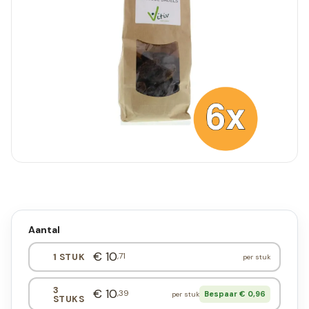
Aantal
€ 10
,71
1 STUK
per stuk
3
€ 10
,39
Bespaar € 0,96
per stuk
STUKS