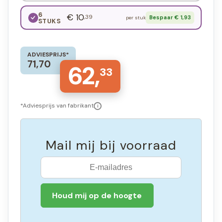
6
€ 10
,39
Bespaar € 1,93
per stuk
STUKS
ADVIESPRIJS*
71,70
62,
33
*Adviesprijs van fabrikant
i
Mail mij bij voorraad
Houd mij op de hoogte