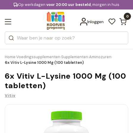
KD.
Op werkdagen
Gratis bezorging
voor 20:00 uur besteld
, morgen in huis
Bekijk alle resultaten
extra
Zoeken
0
Categorieën
Inloggen
Merken
Home
Voedingssupplementen
Supplementen
Aminozuren
›
›
›
›
6x Vitiv L-Lysine 1000 Mg (100 tabletten)
6x Vitiv L-Lysine 1000 Mg (100
tabletten)
Vitiv