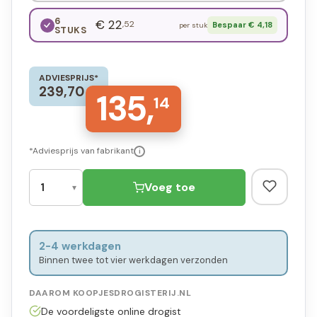
6
€ 22
,52
Bespaar € 4,18
per stuk
STUKS
ADVIESPRIJS*
239,70
135,
14
*Adviesprijs van fabrikant
i
Voeg toe
2-4 werkdagen
Binnen twee tot vier werkdagen verzonden
DAAROM KOOPJESDROGISTERIJ.NL
De voordeligste online drogist