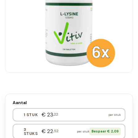
Aantal
€ 23
,22
1 STUK
per stuk
3
€ 22
,52
Bespaar € 2,09
per stuk
STUKS