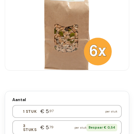
Aantal
€ 5
,97
1 STUK
per stuk
3
€ 5
,79
Bespaar € 0,54
per stuk
STUKS