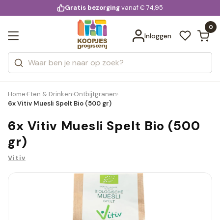
KD.
Gratis bezorging
voor 20:00 uur besteld
vanaf € 74,95
Bekijk alle resultaten
extra
Zoeken
0
Categorieën
Inloggen
Merken
Home
Eten & Drinken
Ontbijtgranen
›
›
›
6x Vitiv Muesli Spelt Bio (500 gr)
6x Vitiv Muesli Spelt Bio (500
gr)
Vitiv