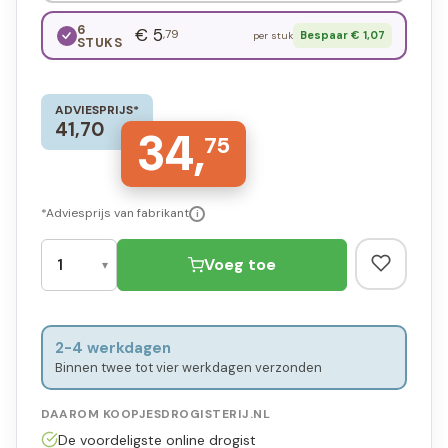
6
€ 5
,79
Bespaar € 1,07
per stuk
STUKS
ADVIESPRIJS*
41,70
34,
75
*Adviesprijs van fabrikant
i
Voeg toe
2-4 werkdagen
Binnen twee tot vier werkdagen verzonden
DAAROM KOOPJESDROGISTERIJ.NL
De voordeligste online drogist