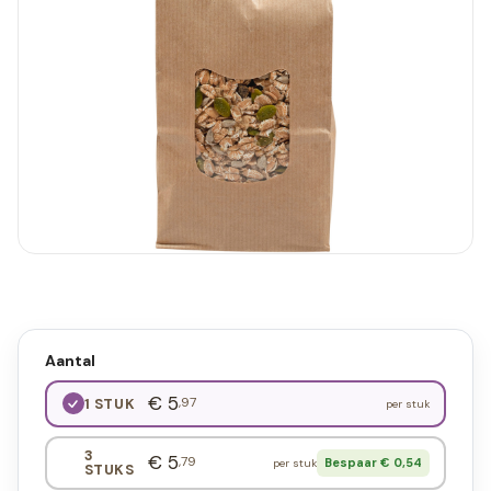
Aantal
€ 5
,97
1 STUK
per stuk
3
€ 5
,79
Bespaar € 0,54
per stuk
STUKS