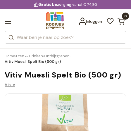
KD.
Gratis bezorging
voor 20:00 uur besteld
vanaf € 74,95
Bekijk alle resultaten
extra
Zoeken
0
Categorieën
Inloggen
Merken
Home
Eten & Drinken
Ontbijtgranen
›
›
›
Vitiv Muesli Spelt Bio (500 gr)
Vitiv Muesli Spelt Bio (500 gr)
Vitiv