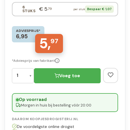
6
€ 5
,79
Bespaar € 1,07
per stuk
STUKS
ADVIESPRIJS*
6,95
5,
97
*Adviesprijs van fabrikant
i
Voeg toe
Op voorraad
·
Morgen in huis bij bestelling vóór 20:00
DAAROM KOOPJESDROGISTERIJ.NL
De voordeligste online drogist