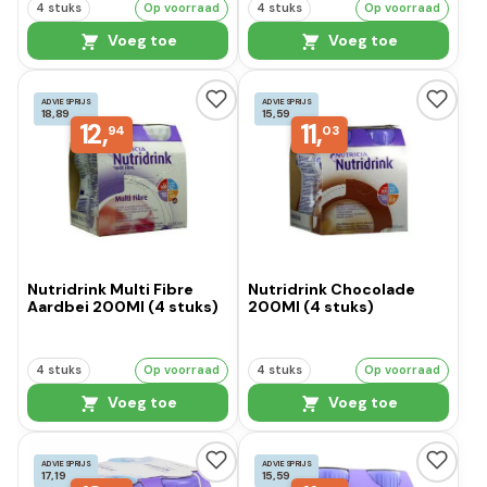
4 stuks
Op voorraad
4 stuks
Op voorraad
Voeg toe
Voeg toe
ADVIESPRIJS
ADVIESPRIJS
18,89
15,59
12,
11,
94
03
Nutridrink Multi Fibre
Nutridrink Chocolade
Aardbei 200Ml (4 stuks)
200Ml (4 stuks)
4 stuks
Op voorraad
4 stuks
Op voorraad
Voeg toe
Voeg toe
ADVIESPRIJS
ADVIESPRIJS
17,19
15,59