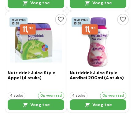
Voeg toe
Voeg toe
ADVIESPRIJS
ADVIESPRIJS
15,39
15,39
11,
11,
03
03
Nutridrink Juice Style
Nutridrink Juice Style
Appel (4 stuks)
Aardbei 200ml (4 stuks)
4 stuks
Op voorraad
4 stuks
Op voorraad
Voeg toe
Voeg toe