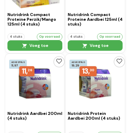
Nutridrink Compact
Nutridrink Compact
Proteine Perzik/Mango
Proteine Aardbei 125ml (4
125ml (4 stuks)
stuks)
4 stuks
Op voorraad
4 stuks
Op voorraad
Voeg toe
Voeg toe
ADVIESPRIJS
ADVIESPRIJS
11,97
19,29
11,
13,
26
30
Nutridrink Aardbei 200ml
Nutridrink Protein
(4 stuks)
Aardbei 200ml (4 stuks)