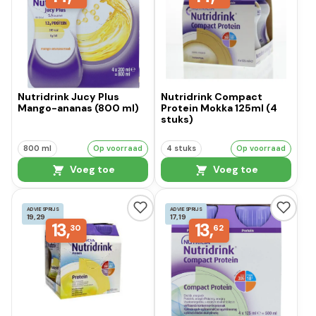
Nutridrink Jucy Plus
Nutridrink Compact
Mango-ananas (800 ml)
Protein Mokka 125ml (4
stuks)
800 ml
Op voorraad
4 stuks
Op voorraad
Voeg toe
Voeg toe
ADVIESPRIJS
ADVIESPRIJS
19,29
17,19
13,
13,
30
62