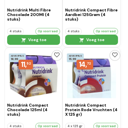
Nutridrink Multi Fibre
Nutridrink Compact Fibre
Chocolade 200Ml (4
Aardbei 125Gram (4
stuks)
stuks)
4 stuks
Op voorraad
4 stuks
Op voorraad
Voeg toe
Voeg toe
ADVIESPRIJS
ADVIESPRIJS
18,99
15,99
11,
14,
52
72
Nutridrink Compact
Nutridrink Compact
Chocolade 125ml (4
Protein Rode Vruchten (4
stuks)
X 125 gr)
4 stuks
Op voorraad
4 x 125 gr
Op voorraad