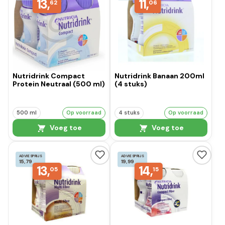
13,
11,
62
06
Nutridrink Compact
Nutridrink Banaan 200ml
Protein Neutraal (500 ml)
(4 stuks)
500 ml
Op voorraad
4 stuks
Op voorraad
Voeg toe
Voeg toe
ADVIESPRIJS
ADVIESPRIJS
15,79
19,99
13,
14,
05
15