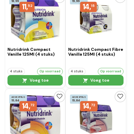
18,99
19,99
11,
14,
52
15
Nutridrink Compact
Nutridrink Compact Fibre
Vanille 125Ml (4 stuks)
Vanilla 125Ml (4 stuks)
4 stuks
Op voorraad
4 stuks
Op voorraad
Voeg toe
Voeg toe
ADVIESPRIJS
ADVIESPRIJS
15,84
15,84
14,
14,
72
72