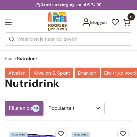
KD.
Gratis bezorging
voor 20:00 uur besteld
vanaf € 74,95
Bekijk alle resultaten
extra
Zoeken
0
Categorieën
Inloggen
Merken
Home
Nutridrink
›
Afvallen
Afvallen & Sport
Dranken
Eiwitrijke voed
Nutridrink
Populariteit
Filteren op
40
ADVIESPRIJS
ADVIESPRIJS