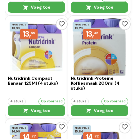
Voeg toe
Voeg toe
ADVIESPRIJS
ADVIESPRIJS
18,99
19,29
13,
13,
59
32
Nutridrink Compact
Nutridrink Proteine
Banaan 125Ml (4 stuks)
Koffiesmaak 200ml (4
stuks)
4 stuks
Op voorraad
4 stuks
Op voorraad
Voeg toe
Voeg toe
ADVIESPRIJS
ADVIESPRIJS
14,99
15,84
14,
14,
77
72