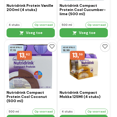
Nutridrink Protein Vanille
Nutridrink Compact
200ml (4 stuks)
Protein Cool Cucumber-
lime (500 ml)
4 stuks
Op voorraad
500 ml
Op voorraad
Voeg toe
Voeg toe
ADVIESPRIJS
ADVIESPRIJS
17,19
18,99
13,
13,
62
59
Nutridrink Compact
Nutridrink Compact
Protein Cool Coconut
Mokka 125Ml (4 stuks)
(500 ml)
500 ml
Op voorraad
4 stuks
Op voorraad