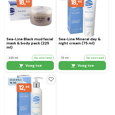
18,
18,
80
80
Sea-Line Black mud facial
Sea-Line Mineral day &
mask & body pack (225
night cream (75 ml)
ml)
225 ml
Op voorraad
75 ml
Op voorraad
Voeg toe
Voeg toe
ADVIESPRIJS
19,95
12,
86