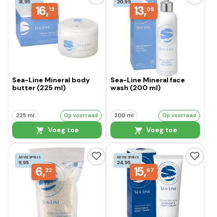
31,95
20,95
16,
13,
13
05
Sea-Line Mineral body
Sea-Line Mineral face
butter (225 ml)
wash (200 ml)
225 ml
Op voorraad
200 ml
Op voorraad
Voeg toe
Voeg toe
ADVIESPRIJS
ADVIESPRIJS
9,95
24,95
6,
15,
22
67