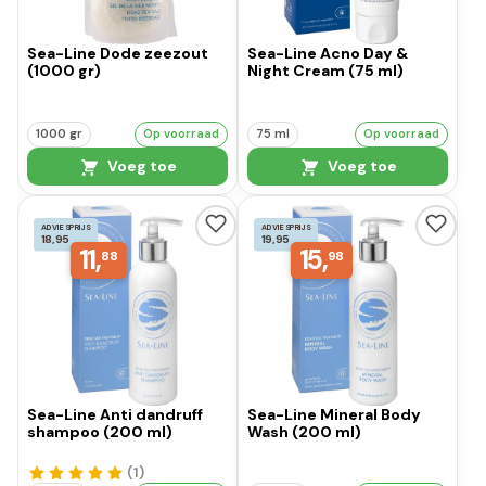
Sea-Line Dode zeezout
Sea-Line Acno Day &
(1000 gr)
Night Cream (75 ml)
1000 gr
Op voorraad
75 ml
Op voorraad
Voeg toe
Voeg toe
ADVIESPRIJS
ADVIESPRIJS
18,95
19,95
11,
15,
88
98
Sea-Line Anti dandruff
Sea-Line Mineral Body
shampoo (200 ml)
Wash (200 ml)
(1
)