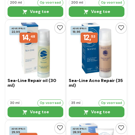
200 ml
Op voorraad
200 ml
Op voorraad
Voeg toe
Voeg toe
ADVIESPRIJS
ADVIESPRIJS
22,95
19,95
14,
12,
48
53
Sea-Line Repair oil (30
Sea-Line Acno Repair (35
ml)
ml)
30 ml
Op voorraad
35 ml
Op voorraad
Voeg toe
Voeg toe
ADVIESPRIJS
ADVIESPRIJS
29,95
28,95