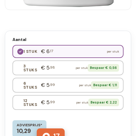
Aantal
€ 6
,17
1 STUK
per stuk
3
€ 5
,98
Bespaar € 0,56
per stuk
STUKS
6
€ 5
,99
Bespaar € 1,11
per stuk
STUKS
12
€ 5
,99
Bespaar € 2,22
per stuk
STUKS
ADVIESPRIJS*
10,29
17