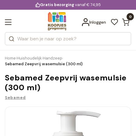
KD.
Gratis bezorging
voor 20:00 uur besteld
vanaf € 74,95
Bekijk alle resultaten
extra
Zoeken
0
Categorieën
Inloggen
Merken
Home
Huishoudelijk
Handzeep
›
›
›
Sebamed Zeepvrij wasemulsie (300 ml)
Sebamed Zeepvrij wasemulsie
(300 ml)
Sebamed