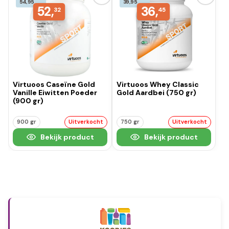
54,95
39,95
52,
36,
32
45
Virtuoos Caseïne Gold
Virtuoos Whey Classic
Vanille Eiwitten Poeder
Gold Aardbei (750 gr)
(900 gr)
900 gr
Uitverkocht
750 gr
Uitverkocht
Bekijk product
Bekijk product