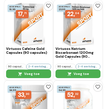
ADVIESPRIJS
ADVIESPRIJS
19,95
23,95
17,
22,
71
04
Virtuoos Cafeïne Gold
Virtuoos Natrium
Capsules (90 capsules)
Biscarbonaat 1200mg
Gold Capsules (90
capsules)
90 capsules
2-4 werkdagen
90 capsules
2-4 werkdagen
Voeg toe
Voeg toe
ADVIESPRIJS
ADVIESPRIJS
34,95
54,95
33,
52,
30
32