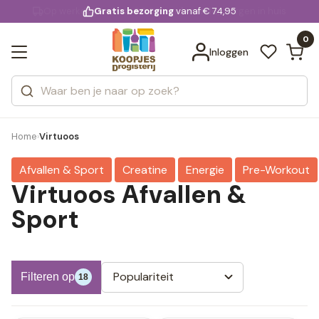
KD.
Gratis bezorging
voor 20:00 uur besteld
vanaf € 74,95
Bekijk alle resultaten
extra
Zoeken
0
Categorieën
Inloggen
Merken
Home
Virtuoos
›
Afvallen & Sport
Creatine
Energie
Pre-Workout
Virtuoos Afvallen &
Sport
Populariteit
Filteren op
18