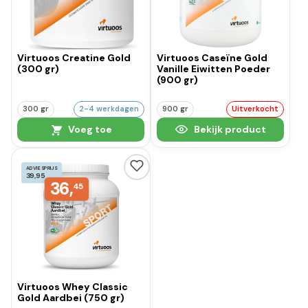
Virtuoos Creatine Gold
Virtuoos Caseïne Gold
(300 gr)
Vanille Eiwitten Poeder
(900 gr)
300 gr
2-4 werkdagen
900 gr
Uitverkocht
Voeg toe
Bekijk product
ADVIESPRIJS
39,95
36,
45
Virtuoos Whey Classic
Gold Aardbei (750 gr)