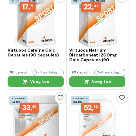
19,95
23,95
17,
22,
71
04
Virtuoos Cafeïne Gold
Virtuoos Natrium
Capsules (90 capsules)
Biscarbonaat 1200mg
Gold Capsules (90
capsules)
90 capsules
2-4 werkdagen
90 capsules
2-4 werkdagen
Voeg toe
Voeg toe
ADVIESPRIJS
ADVIESPRIJS
34,95
54,95
33,
52,
30
32