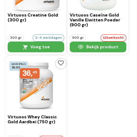
Virtuoos Creatine Gold
Virtuoos Caseïne Gold
(300 gr)
Vanille Eiwitten Poeder
(900 gr)
300 gr
2-4 werkdagen
900 gr
Uitverkocht
Voeg toe
Bekijk product
ADVIESPRIJS
39,95
36,
45
Virtuoos Whey Classic
Gold Aardbei (750 gr)