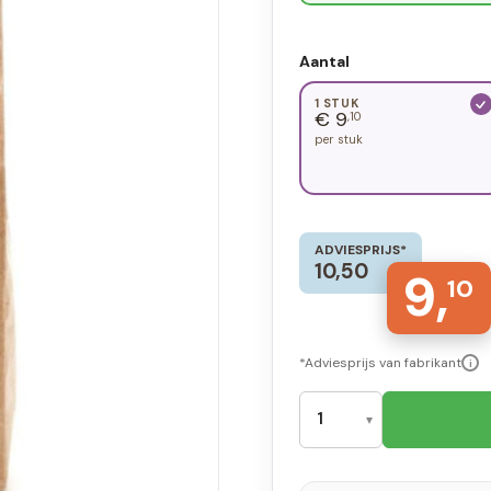
Aantal
1 STUK
€ 9
,10
per stuk
ADVIESPRIJS*
10,50
9,
10
*Adviesprijs van fabrikant
i