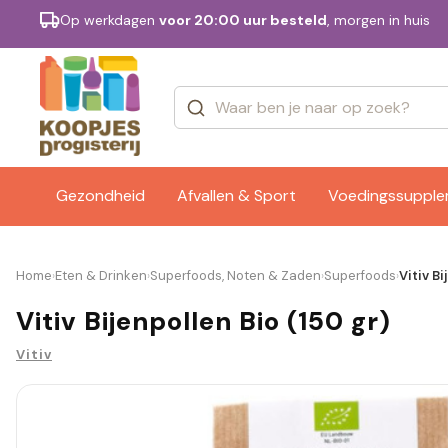
Op werkdagen
voor 20:00 uur besteld
, morgen in huis
Categorieën
Merken
Gezondheid
Afvallen & Sport
Voedingssuppl
Home
Eten & Drinken
Superfoods, Noten & Zaden
Superfoods
Vitiv Bi
›
›
›
›
Vitiv Bijenpollen Bio (150 gr)
Vitiv