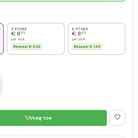
3 STUKS
6 STUKS
€ 8
€ 8
,83
,83
per stuk
per stuk
Bespaar € 0,82
Bespaar € 1,64
Voeg toe