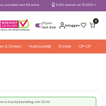
tra voordeel met KD.extra
4.6/5 sterren uit 15.000+ review
Bekijk alle resultaten
0
Prijzen
Inloggen
incl. btw.
en & Drinken
Huishoudelijk
Erotiek
OP=OP
n in huis bij bestelling vóór 20:00