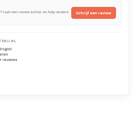
t? Laat een review achter en help andere
Schrijf een review
ERIJ.NL
rogist
eren
+ reviews