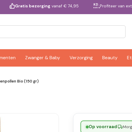
KD.
Profiteer van ex
Gratis bezorging
vanaf € 74,95
extra
ementen
Zwanger & Baby
Verzorging
Beauty
Et
jenpollen Bio (150 gr)
Op voorraad
·
Morge