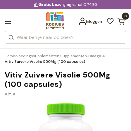
KD.
Gratis bezorging
voor 20:00 uur besteld
vanaf € 74,95
Bekijk alle resultaten
extra
Zoeken
0
Categorieën
Inloggen
Merken
Home
Voedingssupplementen
Supplementen
Omega 3
›
›
›
›
Vitiv Zuivere Visolie 500Mg (100 capsules)
Vitiv Zuivere Visolie 500Mg
(100 capsules)
Vitiv