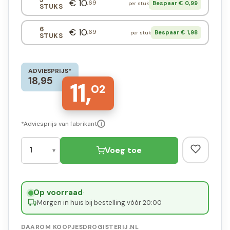
€ 10
,69
Bespaar € 0,99
per stuk
STUKS
6
€ 10
,69
Bespaar € 1,98
per stuk
STUKS
ADVIESPRIJS*
18,95
11,
02
*Adviesprijs van fabrikant
i
Voeg toe
Op voorraad
·
Morgen in huis bij bestelling vóór 20:00
DAAROM KOOPJESDROGISTERIJ.NL