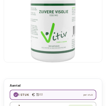
Aantal
€ 11
,02
1 STUK
per stuk
3