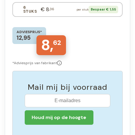
6
€ 8
,36
Bespaar € 1,55
per stuk
STUKS
ADVIESPRIJS*
12,95
8,
62
*Adviesprijs van fabrikant
i
Mail mij bij voorraad
Houd mij op de hoogte