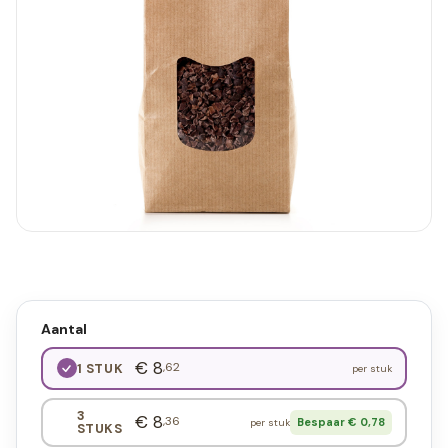
Aantal
€ 8
,62
1 STUK
per stuk
3
€ 8
,36
Bespaar € 0,78
per stuk
STUKS