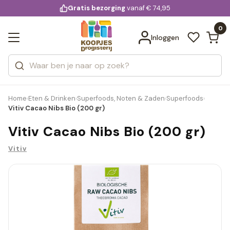
KD.
Gratis bezorging
voor 20:00 uur besteld
vanaf € 74,95
Bekijk alle resultaten
extra
Zoeken
0
Categorieën
Inloggen
Merken
Home
Eten & Drinken
Superfoods, Noten & Zaden
Superfoods
›
›
›
›
Vitiv Cacao Nibs Bio (200 gr)
Vitiv Cacao Nibs Bio (200 gr)
Vitiv