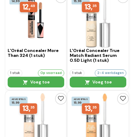
14,99
15,99
12,
13,
49
35
L'Oréal Concealer More
L'Oréal Concealer True
Than 324 (1 stuk)
Match Radiant Serum
0.5D Light (1 stuk)
1 stuk
Op voorraad
1 stuk
2-4 werkdagen
Voeg toe
Voeg toe
ADVIESPRIJS
ADVIESPRIJS
15,99
15,99
13,
13,
35
35