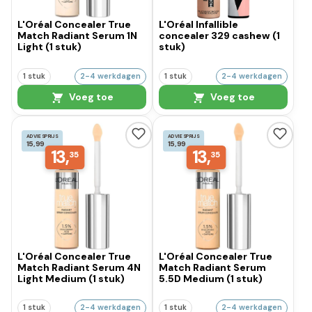
L'Oréal Concealer True
L'Oréal Infallible
Match Radiant Serum 1N
concealer 329 cashew (1
Light (1 stuk)
stuk)
1 stuk
2-4 werkdagen
1 stuk
2-4 werkdagen
Voeg toe
Voeg toe
ADVIESPRIJS
ADVIESPRIJS
15,99
15,99
13,
13,
35
35
L'Oréal Concealer True
L'Oréal Concealer True
Match Radiant Serum 4N
Match Radiant Serum
Light Medium (1 stuk)
5.5D Medium (1 stuk)
1 stuk
2-4 werkdagen
1 stuk
2-4 werkdagen