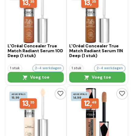
13,
13,
35
35
L'Oréal Concealer True
L'Oréal Concealer True
Match Radiant Serum 10D
Match Radiant Serum 11N
Deep (1 stuk)
Deep (1 stuk)
1 stuk
2-4 werkdagen
1 stuk
2-4 werkdagen
Voeg toe
Voeg toe
ADVIESPRIJS
ADVIESPRIJS
15,99
14,98
13,
12,
35
49