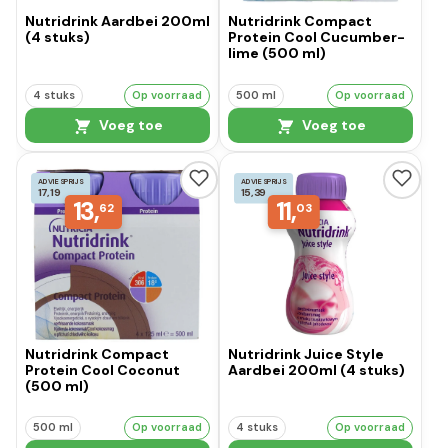
Nutridrink Aardbei 200ml
Nutridrink Compact
(4 stuks)
Protein Cool Cucumber-
lime (500 ml)
4 stuks
Op voorraad
500 ml
Op voorraad
Voeg toe
Voeg toe
ADVIESPRIJS
ADVIESPRIJS
17,19
15,39
13,
11,
62
03
Nutridrink Compact
Nutridrink Juice Style
Protein Cool Coconut
Aardbei 200ml (4 stuks)
(500 ml)
500 ml
Op voorraad
4 stuks
Op voorraad