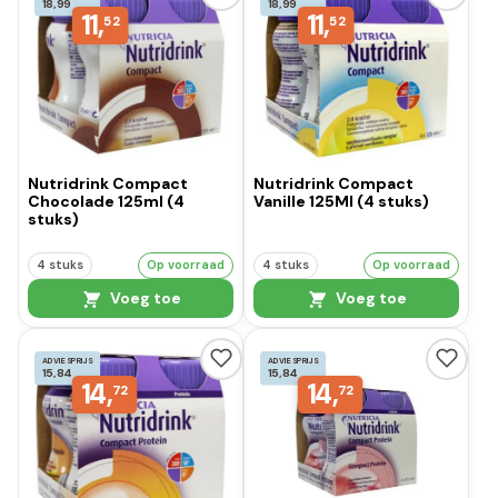
18,99
18,99
11,
11,
52
52
Nutridrink Compact
Nutridrink Compact
Chocolade 125ml (4
Vanille 125Ml (4 stuks)
stuks)
4 stuks
Op voorraad
4 stuks
Op voorraad
Voeg toe
Voeg toe
ADVIESPRIJS
ADVIESPRIJS
15,84
15,84
14,
14,
72
72