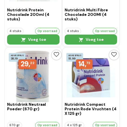
Nutridrink Protein
Nutridrink Multi Fibre
Chocolade 200ml (4
Chocolade 200Ml (4
stuks)
stuks)
4 stuks
Op voorraad
4 stuks
Op voorraad
Voeg toe
Voeg toe
ADVIESPRIJS
ADVIESPRIJS
35,19
15,99
29,
14,
22
72
Nutridrink Neutraal
Nutridrink Compact
Poeder (670 gr)
Protein Rode Vruchten (4
X 125 gr)
670 gr
Op voorraad
4 x 125 gr
Op voorraad