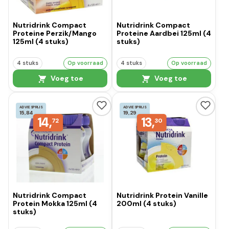
Nutridrink Compact
Nutridrink Compact
Proteine Perzik/Mango
Proteine Aardbei 125ml (4
125ml (4 stuks)
stuks)
4 stuks
Op voorraad
4 stuks
Op voorraad
Voeg toe
Voeg toe
ADVIESPRIJS
ADVIESPRIJS
15,84
19,29
14,
13,
72
30
Nutridrink Compact
Nutridrink Protein Vanille
Protein Mokka 125ml (4
200ml (4 stuks)
stuks)