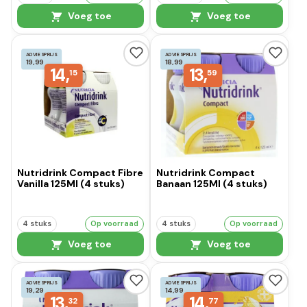
Voeg toe
Voeg toe
ADVIESPRIJS
ADVIESPRIJS
19,99
18,99
14,
13,
15
59
Nutridrink Compact Fibre
Nutridrink Compact
Vanilla 125Ml (4 stuks)
Banaan 125Ml (4 stuks)
4 stuks
Op voorraad
4 stuks
Op voorraad
Voeg toe
Voeg toe
ADVIESPRIJS
ADVIESPRIJS
19,29
14,99
13,
14,
32
77