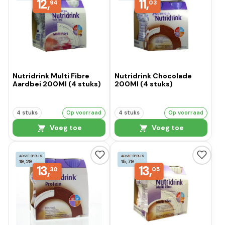
12,
11,
94
03
Nutridrink Multi Fibre
Nutridrink Chocolade
Aardbei 200Ml (4 stuks)
200Ml (4 stuks)
4 stuks
Op voorraad
4 stuks
Op voorraad
Voeg toe
Voeg toe
ADVIESPRIJS
ADVIESPRIJS
19,29
15,79
13,
13,
30
05