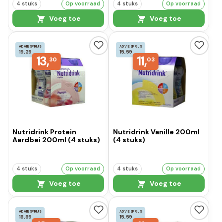
4 stuks
Op voorraad
4 stuks
Op voorraad
Voeg toe
Voeg toe
ADVIESPRIJS
ADVIESPRIJS
19,29
15,59
13,
11,
30
03
Nutridrink Protein
Nutridrink Vanille 200ml
Aardbei 200ml (4 stuks)
(4 stuks)
4 stuks
Op voorraad
4 stuks
Op voorraad
Voeg toe
Voeg toe
ADVIESPRIJS
ADVIESPRIJS
18,89
15,59