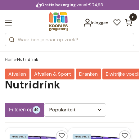
KD.
Gratis bezorging
voor 20:00 uur besteld
vanaf € 74,95
Bekijk alle resultaten
extra
Zoeken
0
Categorieën
Inloggen
Merken
Home
Nutridrink
›
Afvallen
Afvallen & Sport
Dranken
Eiwitrijke voed
Nutridrink
Populariteit
Filteren op
40
ADVIESPRIJS
ADVIESPRIJS