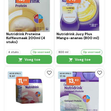
Nutridrink Proteine
Nutridrink Jucy Plus
Koffiesmaak 200ml (4
Mango-ananas (800 ml)
stuks)
4 stuks
Op voorraad
800 ml
Op voorraad
Voeg toe
Voeg toe
ADVIESPRIJS
ADVIESPRIJS
11,97
17,19
11,
13,
26
62