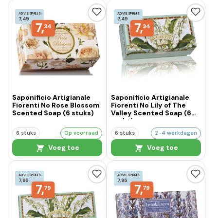
ADVIESPRIJS
ADVIESPRIJS
7,49
7,49
7,
7,
34
34
Saponificio Artigianale
Saponificio Artigianale
Fiorenti No Rose Blossom
Fiorenti No Lily of The
Scented Soap (6 stuks)
Valley Scented Soap (6
stuks)
6 stuks
Op voorraad
6 stuks
2-4 werkdagen
Voeg toe
Voeg toe
ADVIESPRIJS
ADVIESPRIJS
7,95
7,95
7,
7,
79
79