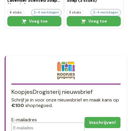
Lavender Scented Soap
Soap (3 stuks)
(6 stuks)
6 stuks
2-4 werkdagen
3 stuks
2-4 werkdagen
Voeg toe
Voeg toe
KoopjesDrogisterij nieuwsbrief
Schrijf je in voor onze nieuwsbrief en maak kans op
€100
shoptegoed.
E-mailadres