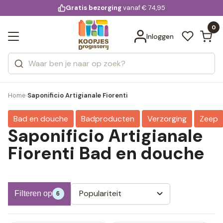
KD.
Gratis bezorging
voor 20:00 uur besteld
vanaf € 74,95
Bekijk alle resultaten
extra
Zoeken
0
Categorieën
Inloggen
Merken
Home
Saponificio Artigianale Fiorenti
›
Bad en douche
Badproducten
Verzorging
Zeep
Saponificio Artigianale
Fiorenti Bad en douche
Populariteit
Filteren op
6