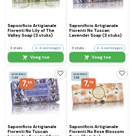
Saponificio Artigianale
Saponificio Artigianale
Fiorenti No Lily of The
Fiorenti No Tuscan
Valley Soap (3 stuks)
Lavender Soap (3 stuks)
3 stuks
2-4 werkdagen
3 stuks
2-4 werkdagen
Voeg toe
Voeg toe
ADVIESPRIJS
ADVIESPRIJS
7,49
7,95
7,
7,
34
79
Saponificio Artigianale
Saponificio Artigianale
Fiorenti No Tuscan
Fiorenti No Rose Blossom