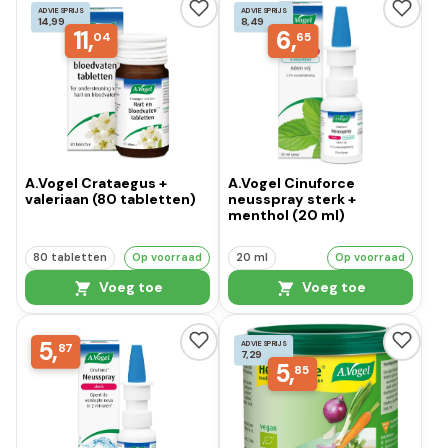
ADVIESPRIJS
ADVIESPRIJS
14,99
8,49
11,
6,
04
65
A.Vogel Crataegus +
A.Vogel Cinuforce
valeriaan (80 tabletten)
neusspray sterk +
menthol (20 ml)
80 tabletten
Op voorraad
20 ml
Op voorraad
Voeg toe
Voeg toe
5,
ADVIESPRIJS
87
7,29
5,
85