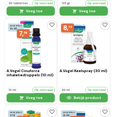
30 tabletten
Op voorraad
125 gr
Op voorraad
Voeg toe
Voeg toe
8,
ADVIESPRIJS
74
10,99
7,
38
A.Vogel Cinuforce
A.Vogel Keelspray (30 ml)
inhalatiedruppels (10 ml)
10 ml
Op voorraad
30 ml
Op voorraad
Voeg toe
Bekijk product
ADVIESPRIJS
ADVIESPRIJS
5,19
19,99