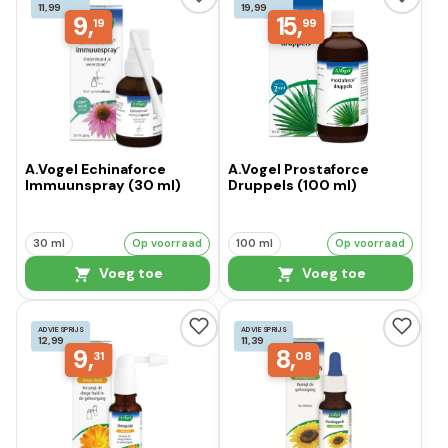
11,99
19,99
9,
15,
19
99
A.Vogel Echinaforce
A.Vogel Prostaforce
Immuunspray (30 ml)
Druppels (100 ml)
30 ml
Op voorraad
100 ml
Op voorraad
Voeg toe
Voeg toe
ADVIESPRIJS
ADVIESPRIJS
12,99
11,39
9,
8,
31
08