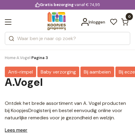
KD.
Gratis bezorging
voor 20:00 uur besteld
vanaf € 74,95
Bekijk alle resultaten
extra
Zoeken
0
Categorieën
Inloggen
Merken
Home
A.Vogel
Pagina 3
›
›
Anti-rimpel
Baby verzorging
Bij aambeien
Bij ecz
A.Vogel
Ontdek het brede assortiment van A. Vogel producten
bij KoopjesDrogisterij en bestel eenvoudig online voor
natuurlijke remedies voor je gezondheid en welzijn.
Lees meer