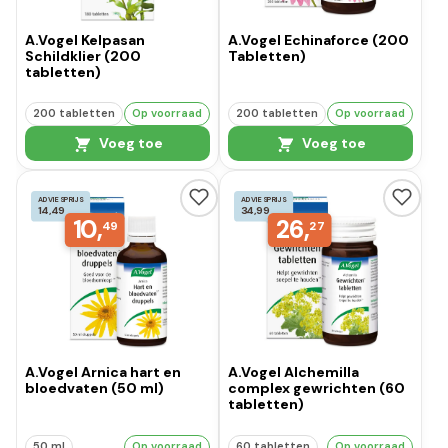
A.Vogel Kelpasan
A.Vogel Echinaforce (200
Schildklier (200
Tabletten)
tabletten)
200 tabletten
Op voorraad
200 tabletten
Op voorraad
Voeg toe
Voeg toe
ADVIESPRIJS
ADVIESPRIJS
14,49
34,99
10,
26,
49
27
A.Vogel Arnica hart en
A.Vogel Alchemilla
bloedvaten (50 ml)
complex gewrichten (60
tabletten)
50 ml
Op voorraad
60 tabletten
Op voorraad