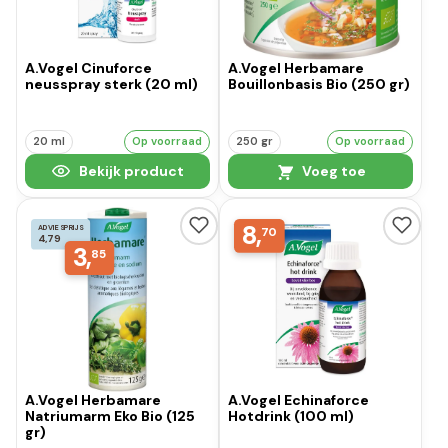
A.Vogel Cinuforce
A.Vogel Herbamare
neusspray sterk (20 ml)
Bouillonbasis Bio (250 gr)
20 ml
Op voorraad
250 gr
Op voorraad
Bekijk product
Voeg toe
8,
ADVIESPRIJS
70
4,79
3,
85
A.Vogel Herbamare
A.Vogel Echinaforce
Natriumarm Eko Bio (125
Hotdrink (100 ml)
gr)