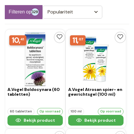
Populariteit
Filteren op
329
10,
11,
41
07
A.Vogel Boldocynara (60
A.Vogel Atrosan spier- en
tabletten)
gewrichtsgel (100 ml)
60 tabletten
Op voorraad
100 ml
Op voorraad
Bekijk product
Bekijk product