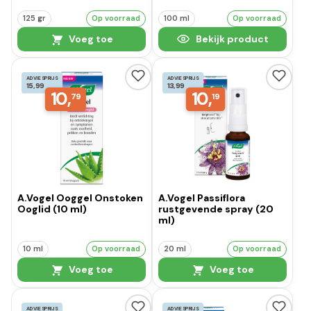
125 gr
Op voorraad
100 ml
Op voorraad
Voeg toe
Bekijk product
ADVIESPRIJS
ADVIESPRIJS
15,99
13,99
10,
10,
79
19
A.Vogel Ooggel Onstoken
A.Vogel Passiflora
Ooglid (10 ml)
rustgevende spray (20
ml)
10 ml
Op voorraad
20 ml
Op voorraad
Voeg toe
Voeg toe
ADVIESPRIJS
ADVIESPRIJS