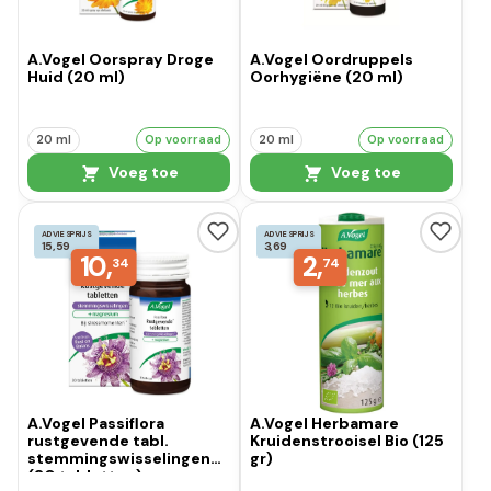
A.Vogel Oorspray Droge
A.Vogel Oordruppels
Huid (20 ml)
Oorhygiëne (20 ml)
20 ml
Op voorraad
20 ml
Op voorraad
Voeg toe
Voeg toe
ADVIESPRIJS
ADVIESPRIJS
15,59
3,69
10,
2,
34
74
A.Vogel Passiflora
A.Vogel Herbamare
rustgevende tabl.
Kruidenstrooisel Bio (125
stemmingswisselingen
gr)
(30 tabletten)