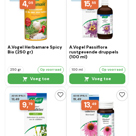
4,
15,
05
55
A.Vogel Herbamare Spicy
A.Vogel Passiflora
Bio (250 gr)
rustgevende druppels
(100 ml)
250 gr
Op voorraad
100 ml
Op voorraad
Voeg toe
Voeg toe
ADVIESPRIJS
ADVIESPRIJS
13,49
19,49
9,
13,
79
49