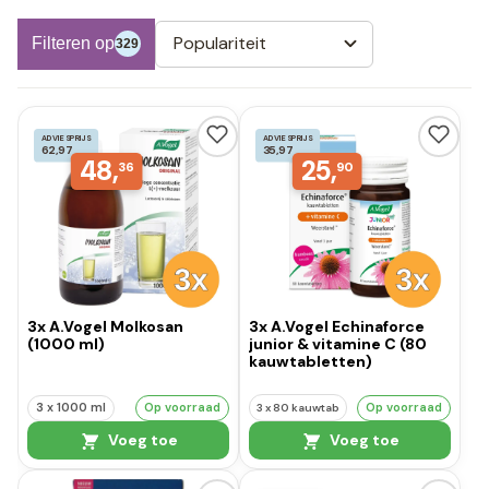
Populariteit
Filteren op
329
ADVIESPRIJS
ADVIESPRIJS
62,97
35,97
48,
25,
36
90
3x A.Vogel Molkosan
3x A.Vogel Echinaforce
(1000 ml)
junior & vitamine C (80
kauwtabletten)
Op voorraad
3 x 1000 ml
Op voorraad
3 x 80 kauwtab
Voeg toe
Voeg toe