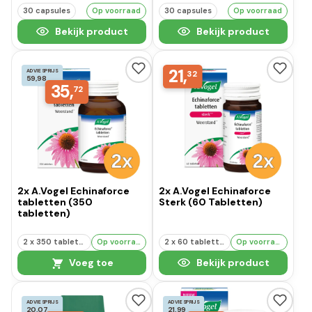
30 capsules
Op voorraad
30 capsules
Op voorraad
Bekijk product
Bekijk product
21,
ADVIESPRIJS
32
59,98
35,
72
2x A.Vogel Echinaforce
2x A.Vogel Echinaforce
tabletten (350
Sterk (60 Tabletten)
tabletten)
2 x 350 tabletten
Op voorraad
2 x 60 tabletten
Op voorraad
Voeg toe
Bekijk product
ADVIESPRIJS
ADVIESPRIJS
20,07
21,99