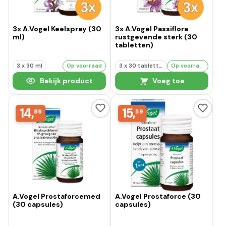
3x A.Vogel Keelspray (30
3x A.Vogel Passiflora
ml)
rustgevende sterk (30
tabletten)
3 x 30 ml
Op voorraad
3 x 30 tabletten
Op voorraad
Bekijk product
Voeg toe
14,
15,
89
59
A.Vogel Prostaforcemed
A.Vogel Prostaforce (30
(30 capsules)
capsules)