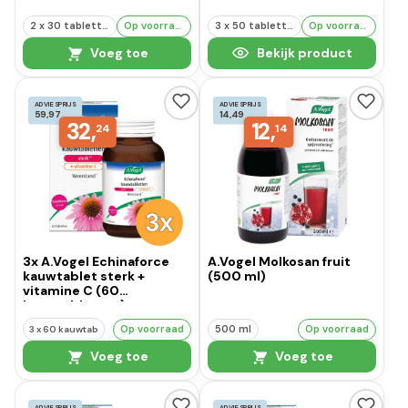
2 x 30 tabletten
Op voorraad
3 x 50 tabletten
Op voorraad
Voeg toe
Bekijk product
ADVIESPRIJS
ADVIESPRIJS
59,97
14,49
32,
12,
24
14
3x A.Vogel Echinaforce
A.Vogel Molkosan fruit
kauwtablet sterk +
(500 ml)
vitamine C (60
kauwtabletten)
Op voorraad
500 ml
Op voorraad
3 x 60 kauwtab
Voeg toe
Voeg toe
ADVIESPRIJS
ADVIESPRIJS