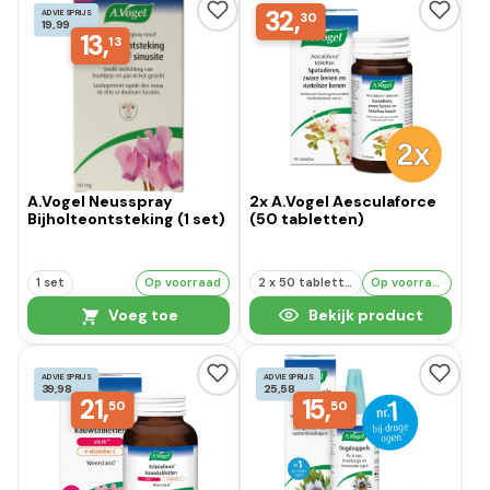
32,
ADVIESPRIJS
30
19,99
13,
13
A.Vogel Neusspray
2x A.Vogel Aesculaforce
Bijholteontsteking (1 set)
(50 tabletten)
1 set
Op voorraad
2 x 50 tabletten
Op voorraad
Voeg toe
Bekijk product
ADVIESPRIJS
ADVIESPRIJS
39,98
25,58
21,
15,
50
50