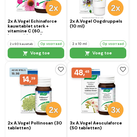
2x A.Vogel Echinaforce
2x A.Vogel Oogdruppels
kauwtablet sterk +
(10 ml)
vitamine C (60
kauwtabletten)
Op voorraad
2 x 10 ml
Op voorraad
2 x 60 kauwtab
Voeg toe
Voeg toe
48,
ADVIESPRIJS
45
19,98
14,
39
2x A.Vogel Pollinosan (30
3x A.Vogel Aesculaforce
tabletten)
(50 tabletten)