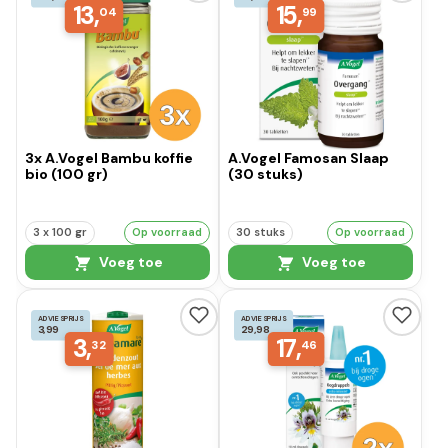
13,
15,
04
99
3x A.Vogel Bambu koffie
A.Vogel Famosan Slaap
bio (100 gr)
(30 stuks)
3 x 100 gr
Op voorraad
30 stuks
Op voorraad
Voeg toe
Voeg toe
ADVIESPRIJS
ADVIESPRIJS
3,99
29,98
3,
17,
32
46