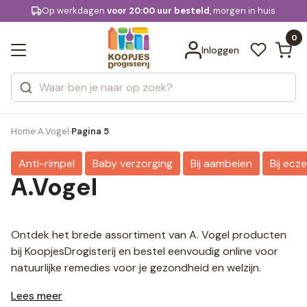
KD.
Gratis bezorging
voor 20:00 uur besteld
vanaf € 74,95
Bekijk alle resultaten
extra
Zoeken
0
Categorieën
Inloggen
Merken
Home
A.Vogel
Pagina 5
›
›
Anti-rimpel
Baby verzorging
Bij aambeien
Bij ecz
A.Vogel
Ontdek het brede assortiment van A. Vogel producten
bij KoopjesDrogisterij en bestel eenvoudig online voor
natuurlijke remedies voor je gezondheid en welzijn.
Lees meer