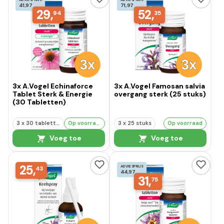
41,97
71,97
29,
52,
94
35
3x A.Vogel Echinaforce
3x A.Vogel Famosan salvia
Tablet Sterk & Energie
overgang sterk (25 stuks)
(30 Tabletten)
3 x 30 tabletten
Op voorraad
3 x 25 stuks
Op voorraad
Voeg toe
Voeg toe
25,
ADVIESPRIJS
43
44,97
31,
75