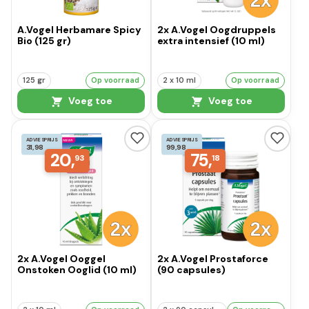
A.Vogel Herbamare Spicy
2x A.Vogel Oogdruppels
Bio (125 gr)
extra intensief (10 ml)
125 gr
Op voorraad
2 x 10 ml
Op voorraad
Voeg toe
Voeg toe
ADVIESPRIJS
ADVIESPRIJS
31,98
99,98
20,
75,
93
18
2x A.Vogel Ooggel
2x A.Vogel Prostaforce
Onstoken Ooglid (10 ml)
(90 capsules)